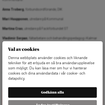
Anna Troberg
, förbundsordförande, DIK
Mari Huupponen
, utredare på Kommunal
Martina Cras
, utredare på Fackförbundet ST
Vladimir Serpan
, fältarbetare och behandlingspedagog i Kalmar
kommun.
Val av cookies
Denna webbplats använder cookies och liknande
Fler medverkande tillkommer.
tekniker för att erbjuda en så bra användarupplevelse
som möjligt. Du kan läsa mer om hur vi hanterar
Anmäl dig här
cookies och dina användardata i vår cookie- och
datapolicy.
Godkänn alla
Rapporter