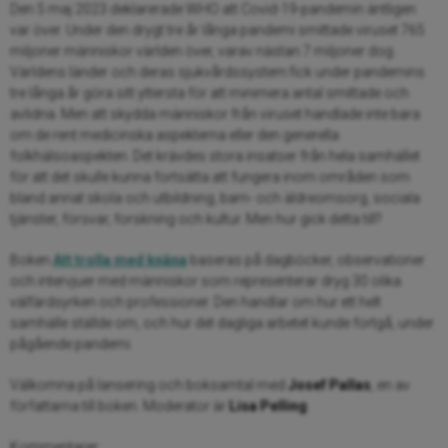
Den 5 maj 2023 deklarerade WHO att Covid-19-pandemin äntligen
var över. Under den drygt tre år långa pandemi smittade viruset 765
miljoner människor världen över, varav nästan 7 miljoner dog.
Världens länder och deras sjukvårdssystem fick under pandemins
tre långa år göra sitt yttersta för att minimera antal smittade och
avlidna. Men att skydda människor från viruset handlade inte bara
om de rent medicinska aspekterna eller den generella
folkhälsoaspekten. Det krävdes stora insatser från hela samhället
för att det skulle kunna fortsätta att fungera inom områden som
bland annat skola och utbildning, barn- och äldreomsorg, sociala
tjänster, försvar, forskning och kultur. Men hur gick detta till?
Boken
Att trolla med knäna
baseras på dagböcker, observationer
och intervjuer med människor som representerar dryg 30 olika
välfärdsyrken och professioner. Den handlar om hur ett helt
samhälle ställde om, och hur det dagliga arbetet kunde fortgå, under
pågående pandemi.
Välkomna på lansering och boksamtal med
Josef Pallas
, en av
författarna till boken. Moderator är
Lisa Pelling
.
Kommentarer: