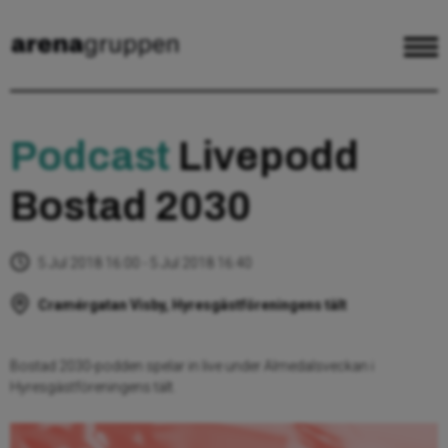
Podcast
Livepodd
Bostad 2030
5 Jul 2018 16:00 - 5 Jul 2018 16:40
Cramérgatan Visby, Hyresgästföreningens tält
Bostad 2030-podden spelar in live under Almedalsveckan i
Hyresgästföreningens tält.