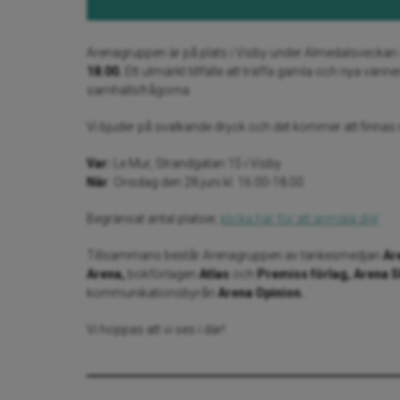
Arenagruppen är på plats i Visby under Almedalsveckan o
18.00.
Ett utmärkt tillfälle att träffa gamla och nya vänne
samhällsfrågorna.
Vi bjuder på svalkande dryck och det kommer att finnas mö
Var:
Le Mur, Strandgatan 15 i Visby
När
: Onsdag den 28 juni kl. 16.00-18.00
Begränsat antal platser,
klicka här för att anmäla dig!
Tillsammans består Arenagruppen av tankesmedjan
Ar
Arena,
bokförlagen
Atlas
och
Premiss förlag, Arena 
kommunikationsbyrån
Arena Opinion.
Vi hoppas att vi ses i där!