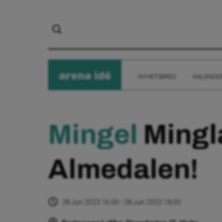
arena
ide
NYHETSBREV
KALENDE
Mingel
Mingla
Almedalen!
28 Jun 2023 16:00 - 28 Jun 2023 18:00