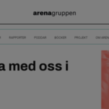
R
RAPPORTER
PODDAR
BÖCKER
PROJEKT
OM AREN
 med oss i