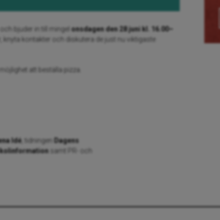
ch bjuder in till mingel
onsdagen den 28 juni kl. 16.00–
r, knyta kontakter och diskutera de just nu viktigaste
jlighet att beställa pizza.
ena Idé
, tidningen
Dagens
Skolinformation
samt PR- och