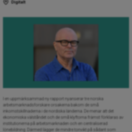
Digitalt
I en uppmärksammad ny rapport nyanserar tre norska
arbetsmarknadsforskare orsakerna bakom de små
inkomstskillnaderna i de nordiska länderna. De menar att det
ekonomiska välståndet och de små klyftorna främst förklaras av
institutionerna på arbetsmarknaden och en centraliserad
lönebildning. Därmed lägger de mindre tonvikt på sådant som