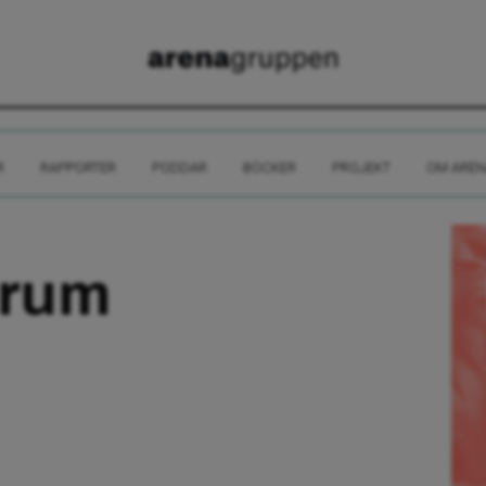
R
RAPPORTER
PODDAR
BÖCKER
PROJEKT
OM AREN
orum