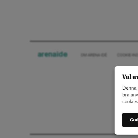
arena
ide
OM ARENA IDÉ
COOKIE-IN
Val a
Denna w
bra anv
cookies
God