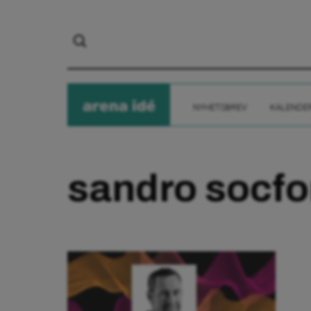
arena
ide
NYHETSBREV
KALENDE
sandro socf