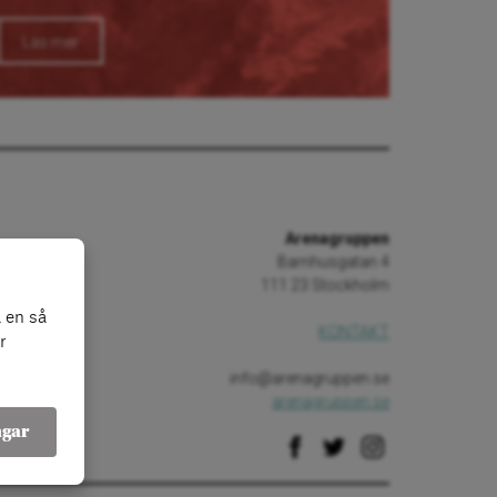
Läs mer
Arenagruppen
Barnhusgatan 4
111 23 Stockholm
 en så
KONTAKT
r
info@arenagruppen.se
arenagruppen.se
ngar