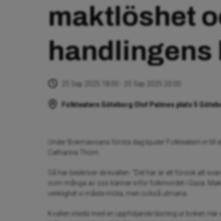
maktlöshet 
handlingens 
25 Sep 2025 18:00 - 25 Sep 2025 20:00
Folkteatern Göteborg Olof Palmes plats 5 Göteb
Under Bokmässans första dag bjuder Folkteatern in till
Catharina Thörn.
Så här beskriver de kvällen: “Det här är ett försök att s
som många av oss känner inför folkmordet i Gaza. Maktl
verklighet vi måste möta, men också utmana.
Kvällen inleds med en uppföljande läsning ur boken
Här 