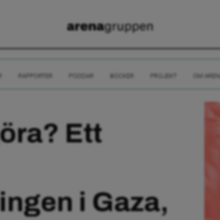
R
RAPPORTER
PODDAR
BÖCKER
PROJEKT
OM AREN
öra? Ett
ngen i Gaza,