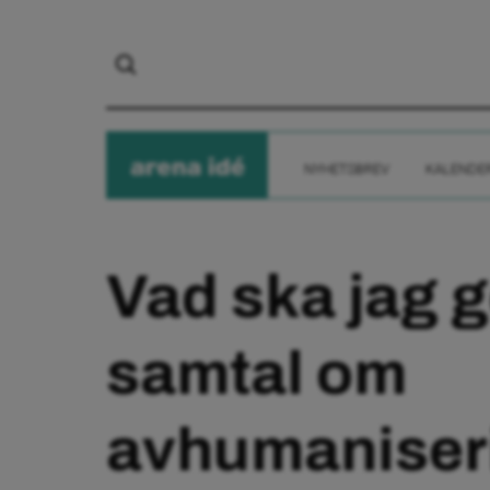
arena
ide
NYHETSBREV
KALENDE
Vad ska jag g
samtal om
avhumaniseri