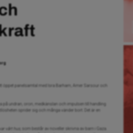
och
kraft
org
 ett öppet panelsamtal med Isra Barham, Amer Sarsour och
vara på undran, oron, medkänslan och impulsen till handling
ösheten sprider sig och många vänder bort. Det är en
var vårt hus,
som består av noveller skrivna av barn i Gaza.