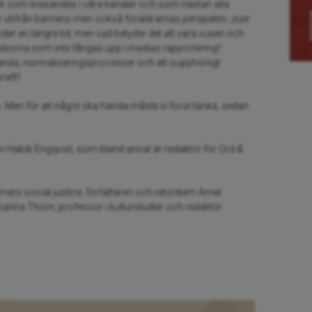
 bok som livesändes i våra kanaler och som nästan alla
erar utifrån barnens men också föräldrarnas perspektiv. Just
der en längre tid, men vad betyder det att vara vuxen och
skorna som inte fångas upp i medias rapportering?
anda, normaliseringsprocesser och ett oupphörligt
raft?
n. Men för att något ska hända måste vi först tänka, sedan
 Habib Engqvist, som bland annat är redaktör för Ord &
ers social justice, författaren och retorikern Amer
arina Thörn, professor i kulturstudier och redaktör