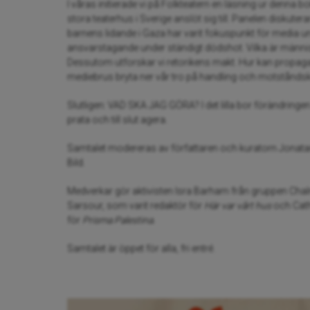
I våras initierade vi på Folkteatern en läsning ur denna
stora teaterhus i Sverige anslöt sig till. Panelen diskut
barnens lidande i Gaza har varit fokuspunkt för media un
ansvarstagande under ständigt dödshot. Vilka är männi
Dessutom utforskar vi retorikens makt. Hur kan propag
mediebrus bryta ner vår tro på handling och motståndsk
Slutligen: VAD SKA JAG GÖRA? I det lilla bor förändringe
prata och till slut agera.
Samtalet modereras av författaren och kuratorn Jonatan
Bild.
Medverkar gör aktivisten Isra Barham från gruppen Chalm
Sarsour, som varit redaktör för
Här var vårt hus
och Cath
för
Prisma Palestina.
Samtalet är öppet för alla, fri entré.