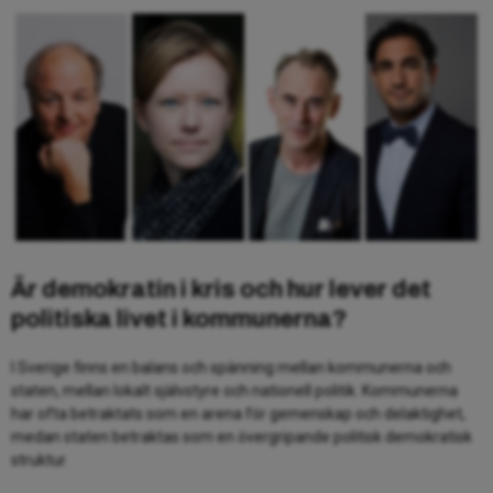
Är demokratin i kris och hur lever det
politiska livet i kommunerna?
I Sverige finns en balans och spänning mellan kommunerna och
staten, mellan lokalt självstyre och nationell politik. Kommunerna
har ofta betraktats som en arena för gemenskap och delaktighet,
medan staten betraktas som en övergripande politisk demokratisk
struktur.