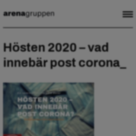
Hösten 2020 – vad
innebär post corona_