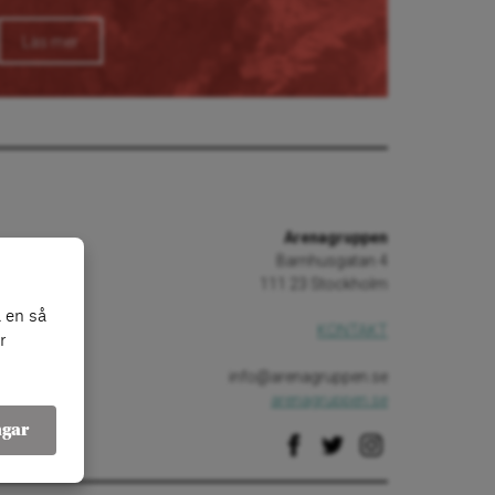
Läs mer
Arenagruppen
Barnhusgatan 4
111 23 Stockholm
 en så
KONTAKT
r
info@arenagruppen.se
arenagruppen.se
ngar