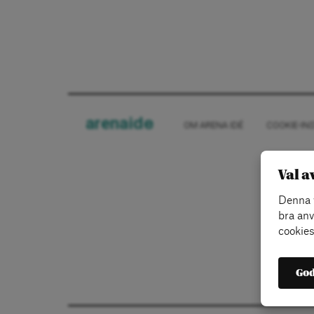
arena
ide
OM ARENA IDÉ
COOKIE-IN
Val a
Denna w
bra anv
cookies
God