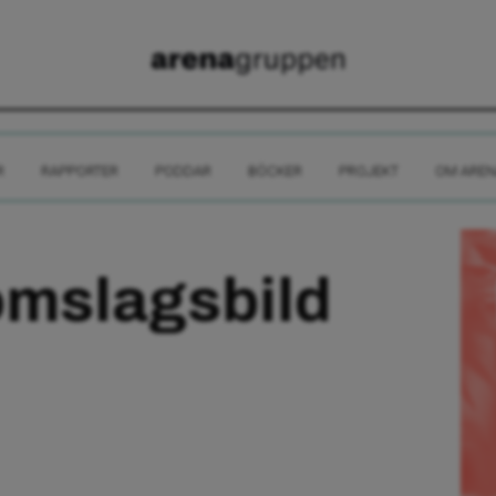
R
RAPPORTER
PODDAR
BÖCKER
PROJEKT
OM AREN
omslagsbild