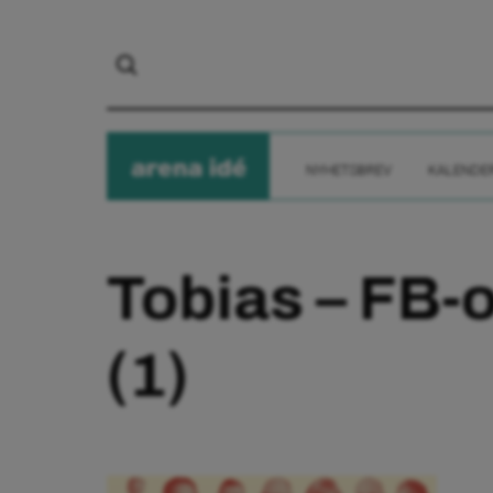
arena
ide
NYHETSBREV
KALENDE
Tobias – FB-
(1)