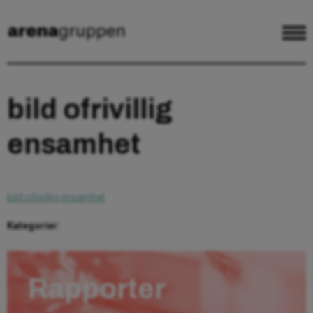
bild ofrivillig
ensamhet
bild ofrivillig ensamhet
Kategorier:
Rapporter