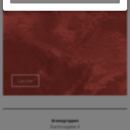
Läs mer
Arenagruppen
Barnhusgatan 4