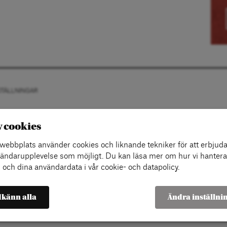
STÄLLNINGAR
v cookies
ebbplats använder cookies och liknande tekniker för att erbjuda
ändarupplevelse som möjligt. Du kan läsa mer om hur vi hantera
 och dina användardata i vår cookie- och datapolicy.
känn alla
Ändra inställni