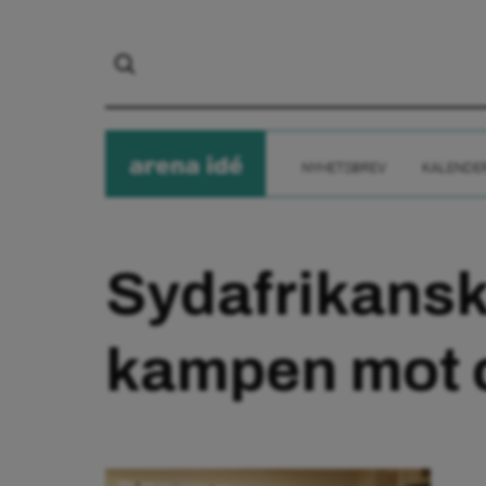
arena
ide
NYHETSBREV
KALENDE
Sydafrikanska
kampen mot 