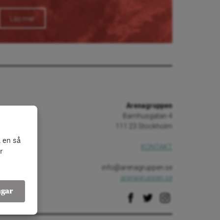
Läs mer
Arenagruppen
Barnhusgatan 4
111 23 Stockholm
 en så
KONTAKT
r
info@arenagruppen.se
arenagruppen.se
ngar