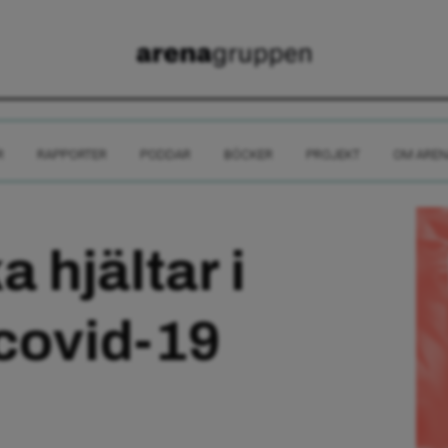
R
RAPPORTER
PODDAR
BÖCKER
PROJEKT
OM AREN
 hjältar i
covid-19