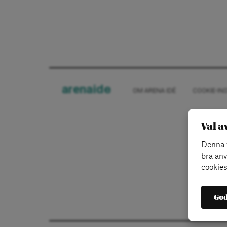
arena
ide
OM ARENA IDÉ
COOKIE-IN
Val a
Denna w
bra anv
cookies
God