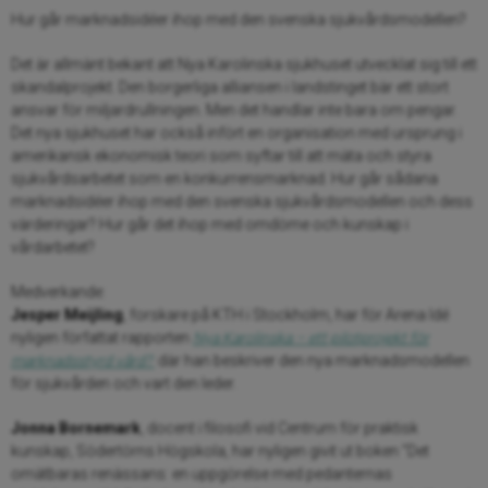
Hur går marknadsidéer ihop med den svenska sjukvårdsmodellen?
Det är allmänt bekant att Nya Karolinska sjukhuset utvecklat sig till ett
skandalprojekt. Den borgerliga alliansen i landstinget bär ett stort
ansvar för miljardrullningen. Men det handlar inte bara om pengar.
Det nya sjukhuset har också infört en organisation med ursprung i
amerikansk ekonomisk teori som syftar till att mäta och styra
sjukvårdsarbetet som en konkurrensmarknad. Hur går sådana
marknadsidéer ihop med den svenska sjukvårdsmodellen och dess
värderingar? Hur går det ihop med omdöme och kunskap i
vårdarbetet?
Medverkande:
Jesper Meijling
, forskare på KTH i Stockholm, har för Arena Idé
nyligen författat rapporten
Nya Karolinska – ett pilotprojekt för
marknadsstyrd vård?
där han beskriver den nya marknadsmodellen
för sjukvården och vart den leder.
Jonna Bornemark
, docent i filosofi vid Centrum för praktisk
kunskap, Södertörns Högskola, har nyligen givit ut boken ”Det
omätbaras renässans: en uppgörelse med pedanternas