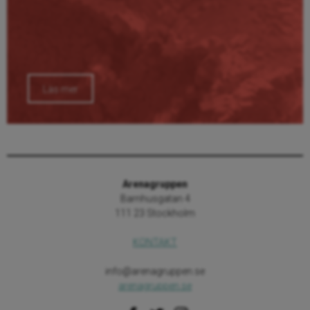
Läs mer
Arenagruppen
Barnhusgatan 4
111 23 Stockholm
KONTAKT
info@arenagruppen.se
arenagruppen.se