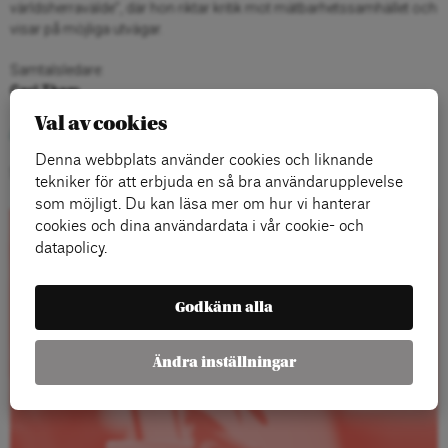
världsherravälde”, där hon riktar kritik mot mätbarhetssamhället och
visar på möjliga utvägar.
Samtalsledare:
Carl Tham
Val av cookies
Anmäl dig här
Denna webbplats använder cookies och liknande
Seminarier arrangeras av ABF Stockholm.
tekniker för att erbjuda en så bra användarupplevelse
som möjligt. Du kan läsa mer om hur vi hanterar
cookies och dina användardata i vår cookie- och
datapolicy.
Rapporter
Godkänn alla
Ändra inställningar