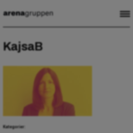
KajsaB
Kategorier: