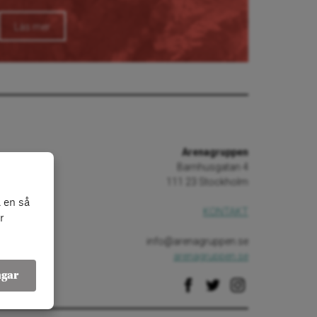
Läs mer
Arenagruppen
Barnhusgatan 4
111 23 Stockholm
 en så
KONTAKT
r
info@arenagruppen.se
arenagruppen.se
ngar