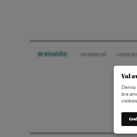
arena
ide
OM ARENA IDÉ
COOKIE-IN
Val a
Denna w
bra anv
cookies
God