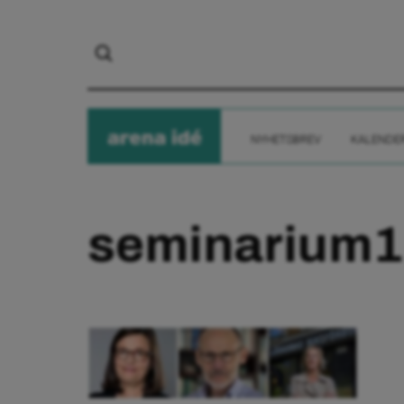
arena
ide
NYHETSBREV
KALENDE
seminarium1