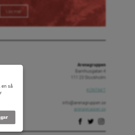
Läs mer
Arenagruppen
Barnhusgatan 4
111 23 Stockholm
 en så
KONTAKT
r
info@arenagruppen.se
arenagruppen.se
ngar