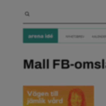
arena
ide
NYHETSBREV
KALENDE
Mall FB-omsl