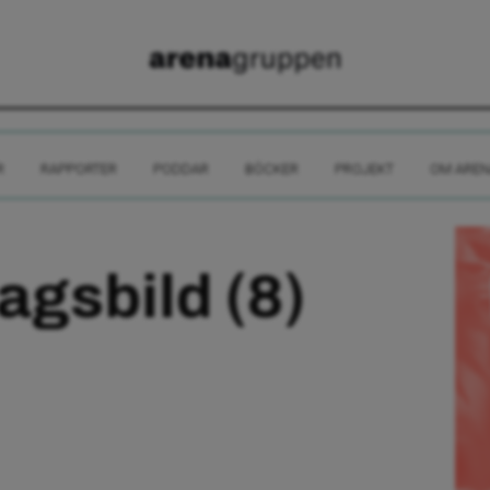
R
RAPPORTER
PODDAR
BÖCKER
PROJEKT
OM AREN
agsbild (8)