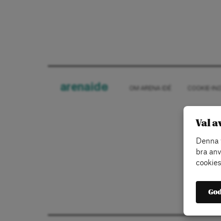
arena
ide
OM ARENA IDÉ
COOKIE-IN
Val a
Denna w
bra anv
cookies
God