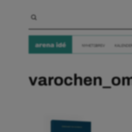
arena
ide
NYHETSBREV
KALENDE
varochen_om