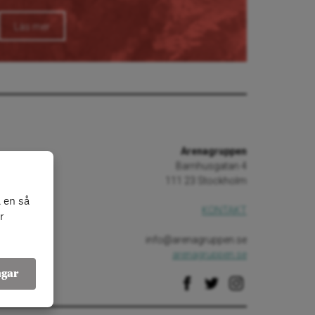
Läs mer
Arenagruppen
Barnhusgatan 4
111 23 Stockholm
 en så
KONTAKT
r
info@arenagruppen.se
arenagruppen.se
ngar