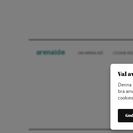
arena
ide
OM ARENA IDÉ
COOKIE-IN
Val a
Denna w
bra anv
cookies
God