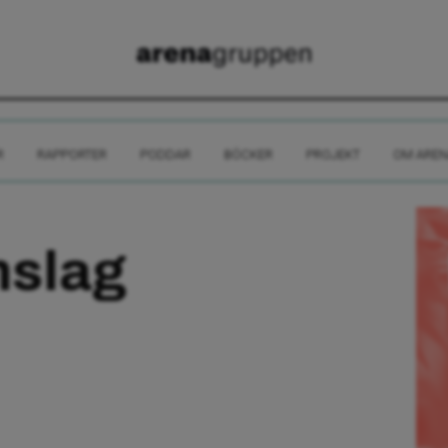
R
RAPPORTER
PODDAR
BÖCKER
PROJEKT
OM AREN
slag