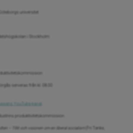
Göteborgs universitet
ndelshögskolan i Stockholm
oduktivitetskommission
örgås serveras från kl. 08.00.
uppens YouTube-kanal
.
dustrins produktivitetskommission.
ten – Tillit och visionen om en liberal socialism
(Fri Tanke,