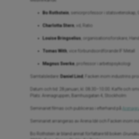
Medverkande:
Bo Rothstein
, seniorprofessor i statsvetenskap, 
Charlotta Stern
, vd, Ratio
Louise Bringselius
, organisationsforskare, Ha
Tomas With
, vice förbundsordförande IF Metall
Magnus Sverke
, professor i arbetspsykologi
Samtalsledare:
Daniel Lind
, Facken inom industrins pr
Datum och tid: 28 januari, kl. 08.30–10.00. Kaffe och sm
Plats: Arenagruppen, Barnhusgatan 4, Stockholm
Seminariet filmas och publiceras i efterhand på
Arenagr
Seminariet arrangeras av Arena Idé och Facken inom in
Bo Rothstein är bland annat författare till boken
Grundbul