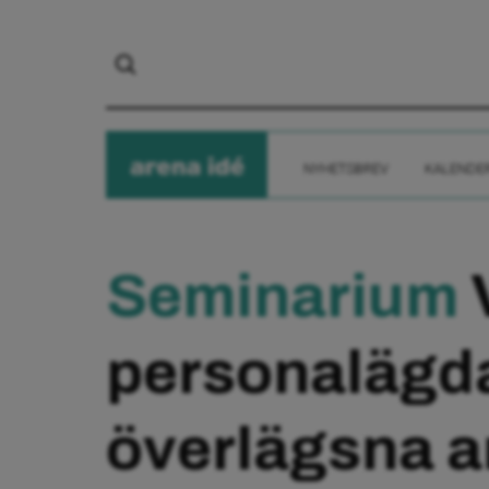
arena
ide
NYHETSBREV
KALENDE
Seminarium
V
personalägda
överlägsna a