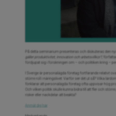
På detta seminarium presenteras och diskuteras den n
gäller produktivitet, innovation och arbetsvillkor?
, förfat
fördjupat sig i forskningen om – och politiken kring – p
I Sverige är personalägda företag fortfarande relativt ova
större roll i näringslivet. Varför ser det ut så? Vilka lär
förklarar att personalägda företag ofta uppvisar hög pro
Och vilken politik skulle kunna bidra till att fler och stö
risker eller nackdelar att beakta?
Anmäl dig här