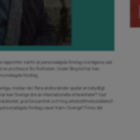
ya rapporten
Varför är personalägda företag överlägsna vad
tad av professor Bo Rothstein. Under lång tid har han
ersonalägda företag.
nliga, medan de i flera andra länder spelar en betydligt
domar kan Sverige dra av internationella erfarenheter? Vad
duktivitet, god lönsamhet och hög arbetstillfredsställelse?
rre personalägda företag växer fram i Sverige? Finns det