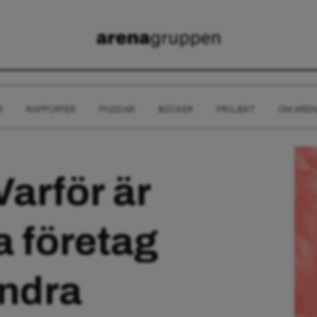
R
RAPPORTER
PODDAR
BÖCKER
PROJEKT
OM AREN
arför är
 företag
ndra