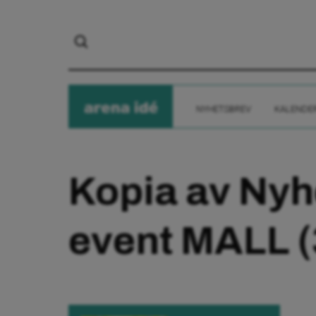
arena
ide
NYHETSBREV
KALENDE
Kopia av Nyh
event MALL (