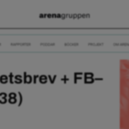
R
RAPPORTER
PODDAR
BÖCKER
PROJEKT
OM AREN
etsbrev + FB–
38)