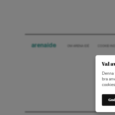
arena
ide
OM ARENA IDÉ
COOKIE-IN
Val a
Denna w
bra anv
cookies
God