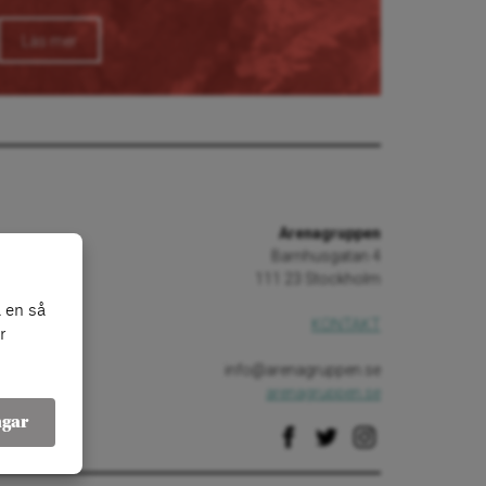
Läs mer
Arenagruppen
Barnhusgatan 4
111 23 Stockholm
 en så
KONTAKT
r
info@arenagruppen.se
arenagruppen.se
ngar