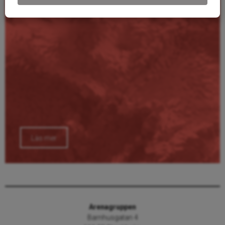
Läs mer
Arenagruppen
Barnhusgatan 4