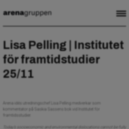
Lisa Pelling | Institutet
för framtidstudier
25/11
Arena idés utredningschef Lisa Pelling medverkar som
kommentator på Saskia Sassens bok vid Institutet för
framtidsstudier.
Today’s socioeconomic and environmental dislocations cannot be fully