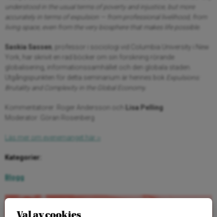
understood in the usual terms of poverty and injustice, but more
accurately in terms of expulsion — from professional livelihood, from
living space, even from the very biosphere that makes life possible.
Saskia Sassen
, professor i sociologi vid Columbia University i New
York, har skrivit en rad böcker om sin forskning rörande
globalisering, informationssamhället och den globala staden.
Utgångspunkten för detta seminarium är hennes bok
Expulsions:
Brutality and Complexity in the Global Economy.
Kommentatorer: Roger Andersson och
Lisa Pelling
Moderator: Göran Rosenberg
Läs mer om evenemanget här ››
Kategorier:
Blogg
Val av cookies