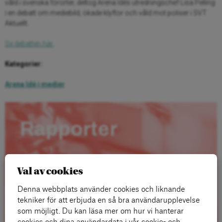
våld i svenska förorter, deltog Arena Idés utredningschef Lisa Pelling
i en debatt om mediebild, ökade klyftor och våld mot poliser i SVT
Aktuellt.
Se debatten här.
Kategorier:
Arena Idé i medier
Rapporter
Val av cookies
Denna webbplats använder cookies och liknande
tekniker för att erbjuda en så bra användarupplevelse
som möjligt. Du kan läsa mer om hur vi hanterar