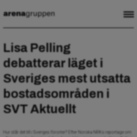
Lisa Pelling
debatterar läget i
Sveriges mest utsatta
bostadsområden i
SVT Aktuellt
Hur står det till i Sveriges förorter? Efter Norska NRKs reportage om