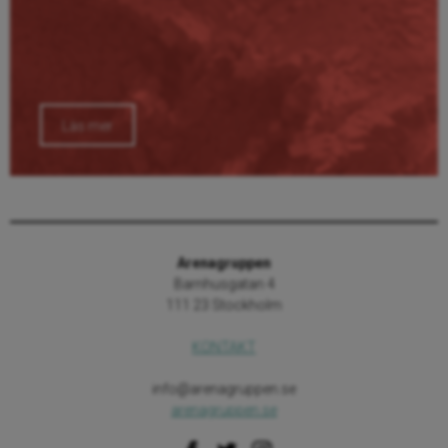
Läs mer
Arenagruppen
Barnhusgatan 4
111 23 Stockholm
KONTAKT
info@arenagruppen.se
arenagruppen.se