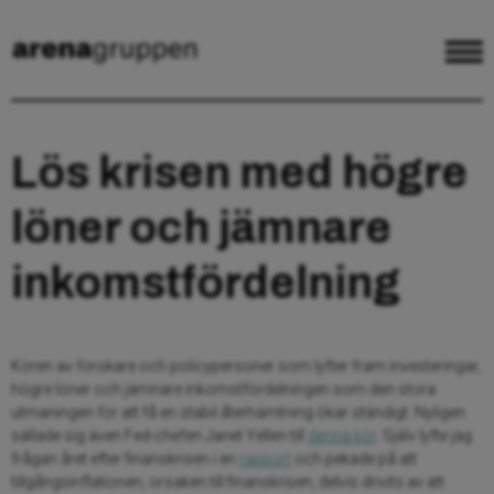
Lös krisen med högre
löner och jämnare
inkomstfördelning
Kören av forskare och policypersoner som lyfter fram investeringar,
högre löner och jämnare inkomstfördelningen som den stora
utmaningen för att få en stabil återhämtning ökar ständigt. Nyligen
sällade sig även Fed-chefen Janet Yellen till
denna kör
. Själv lyfte jag
frågan året efter finanskrisen i en
rapport
och pekade på att
tillgångsinflationen, orsaken till finanskrisen, delvis drivits av att