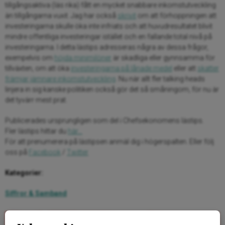
tillgångsaktiva (läs rika) fått en mycket snabbare inkomstutveckling
än tillgångarna vuxit. Jag har också
skrivit
om att förhoppningen att
investeringarna skulle öka inte infriats och att huvudresultatet blivit
mindre offentliga investeringar istället och en fallande total nivå på
investeringarna. I detta lästips adresseras några av dessa frågor,
exempelvis om
höjda minimilöner
är skadliga eller gynnsamma för
tillväxten, om att öka
investeringarna på lånade medel
eller att
skatter
främjar jämnare inkomstutveckling
. Nu när allt fler talking heads
linjera in sig kanske politiken också gör det så småningom, för nu är
det tyvärr mest prat.
Publicerades ursprungligen som del i Chefsekonomens lästips.
Fler lästips hittar du
här…
För att prenumerera på lästipsen anmäl dig i högerspalten. Eller följ
oss på
Facebook
/
Twitter
Kategorier:
Siffror & Samband