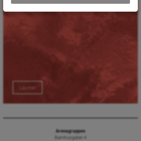
Läs mer
Arenagruppen
Barnhusgatan 4