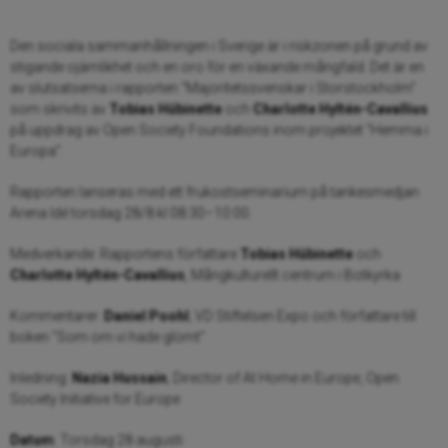
Den sociala sammanhållningen i Sverige är i riskzonen på grund av
stigande ojämlikhet och en oro för en växande mångfald. Det är en
av slutsatserna i rapporten “Majoritetssvenskar i Storstockholm”
som skrivits av
Tobias Hübinette
och
Charlotte Hyltén-Cavallius
på uppdrag av Open Society Foundations inom projektet “Hemma i
Europa”.
Rapporten lanseras med ett frukostseminarium på tankesmedjan
Arena Idé torsdag 28/8 kl 08:30–10:00.
Medverkande: Rapportens författare
Tobias Hübinette
och
Charlotte Hyltén-Cavallius
, Mångkulturellt centrum i Botkyrka
Kommentarer:
Daniel Poohl
, VD Stiftelsen Expo och författare till
boken ”Som om vi hade glömt”
Inledning:
Nazia Hussain
, Director of At Home in Europe, Open
Society Initiative for Europe
Datum
: Torsdag 28 augusti