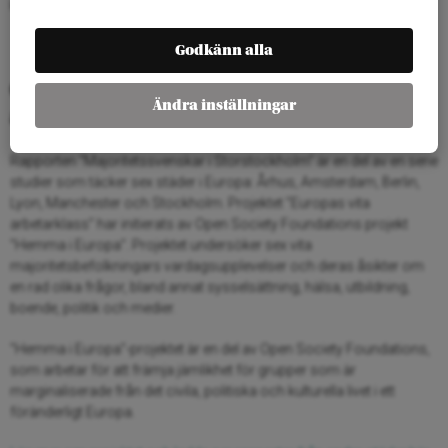
klausdik.nielsen@opensocietyfoundations.org
Godkänn alla
Om projektet “Europas vita
Ändra inställningar
arbetarklass”
Rapporten “Majoritetssvenskar i Storstockholm” är en del av en serie
studier som täcker sex städer i Europa: Århus, Amsterdam, Berlin,
Lyon, Manchester och Stockholm. Projektet ”Europas vita
arbetarklass” har initierats av Open Society Foundations projekt
”Hemma i Europa”. Projektet undersöker sex vita
majoritetsbefolkningars vardagsupplevelser och deras åsikter om
en rad olika frågor, bland annat sysselsättning, hälsa, utbildning,
boende, politik och medier.
”Hemma i Europa”-projektet är en del av Open Society Foundations,
som arbetar för att främja jämlikhet för grupper som är
marginaliserade från det civila, politiska och kulturella livet i ett
föränderligt Europa.