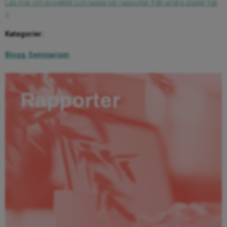
Läs mer om projektet och ladda ner rapporter från andra städer här
››
Kategorier:
Blogg
,
Seminarium
Rapporter