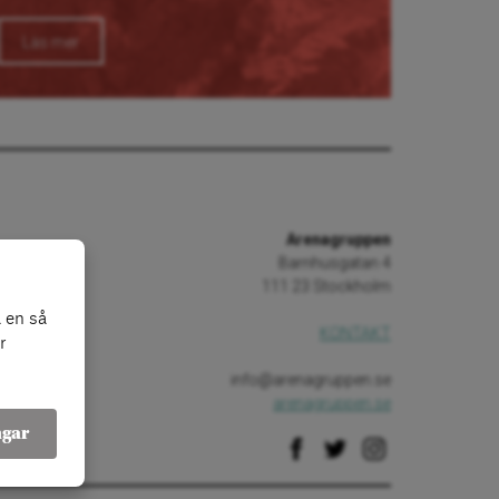
Läs mer
Arenagruppen
Barnhusgatan 4
111 23 Stockholm
 en så
KONTAKT
r
info@arenagruppen.se
arenagruppen.se
ngar