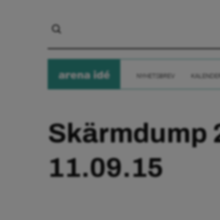
arena
ide
NYHETSBREV
KALENDE
Skärmdump 
11.09.15