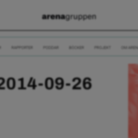
R
RAPPORTER
PODDAR
BÖCKER
PROJEKT
OM AREN
2014-09-26