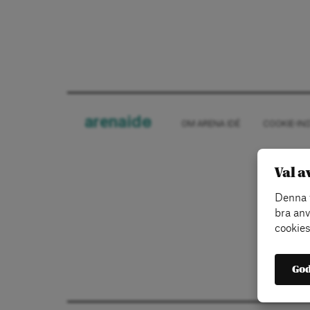
arena
ide
OM ARENA IDÉ
COOKIE-IN
Val a
Denna w
bra anv
cookies
God