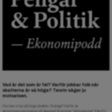
Vad är det som är fel? Varför jobbar folk när
skatterna är så höga? Teorin säger ju
motsatsen.
Hur kan vi ha så höga skatter i Sverige? Varför är
ekonomiprognoserna så deppiga? Kommer “stimulansen” från EU