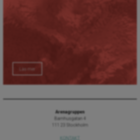
Läs mer
Arenagruppen
Barnhusgatan 4
111 23 Stockholm
KONTAKT