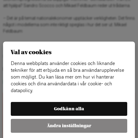
att hjälpa? Sandro Scocco och Mikael Feldbaum reder ut trådarna.
– Det är på temat nationalekonomer upptäcker verkligheten. Det finns
något i modellerna som inte riktigt speglas i hur det ser ut. Mikael
Feldbaum
Val av cookies
Fler avsnitt hittar du
här…
Denna webbplats använder cookies och liknande
Kategorier:
tekniker för att erbjuda en så bra användarupplevelse
som möjligt. Du kan läsa mer om hur vi hanterar
Blogg
,
Ekonomisk Politik
cookies och dina användardata i vår cookie- och
datapolicy.
Rapporter
Godkänn alla
Ändra inställningar