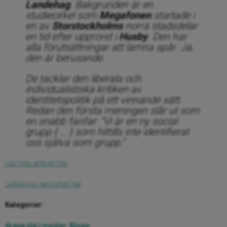
Landehag
. Bakgrunden är en
studiecirkel som
Megafonen
startade i
en av
Storstockholms
norra stadsdelar
en tid efter upproret i
Husby
. Den har
alla förutsättningar att lämna spår. Ja,
den är berusande.
De tacklar den liberala och
individualistiska kritiken av
identitetspolitik på ett vinnande sätt.
Redan den första meningen slår ut som
en snabb fanfar: ”Vi är en ny social
grupp { … } som hittills inte identifierat
oss själva som grupp.”
Läs hela artikeln här
.
Ladda ner rapporten här
.
Kategorier:
Arena Idé i medier
,
Blogg