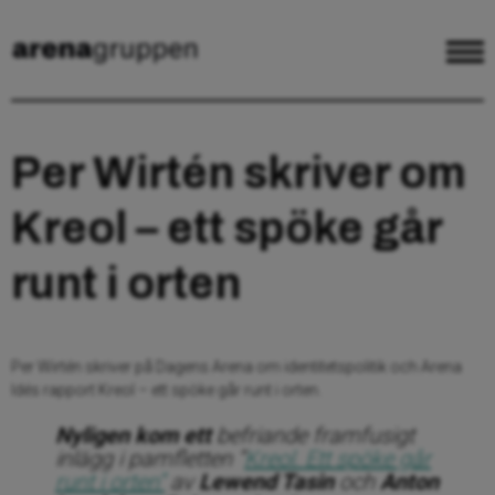
Per Wirtén skriver om
Kreol – ett spöke går
runt i orten
Per Wirtén skriver på Dagens Arena om identitetspolitik och Arena
Idés rapport Kreol – ett spöke går runt i orten.
Nyligen kom ett
befriande framfusigt
inlägg i pamfletten ”
Kreol. Ett spöke går
runt i orten”
av
Lewend Tasin
och
Anton