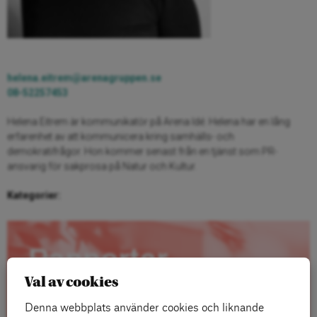
helena.eitrem@arenagruppen.se
08-52257453
Helena Eitrem är kommunikatör på Arena Idé. Helena har en lång
erfarenhet av att kommunicera kring samhälls- och
demokratifrågor. Hon kommer senast från en tjänst som PR-
ansvarig för sakprosa på Natur och Kultur.
Kategorier:
Rapporter
Val av cookies
Denna webbplats använder cookies och liknande