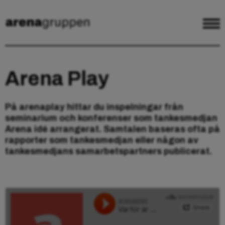
Arena Play
På arenaplay hittar du inspelningar från
seminarium och konferenser som tankesmedjan
Arena idé arrangerat. Samtalen baseras ofta på
rapporter som tankesmedjan eller någon av
tankesmedjans samarbetspartners publicerat.