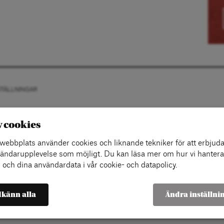
STÄLLNINGAR
v cookies
ebbplats använder cookies och liknande tekniker för att erbjuda
ändarupplevelse som möjligt. Du kan läsa mer om hur vi hantera
 och dina användardata i vår cookie- och datapolicy.
känn alla
Ändra inställni