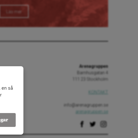
Läs mer
Arenagruppen
Barnhusgatan 4
111 23 Stockholm
 en så
KONTAKT
r
info@arenagruppen.se
arenagruppen.se
ngar