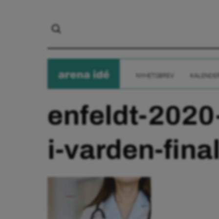
arena
ide
NYHETSBREV
KALENDE
enfeldt-2020
i-varden-fina