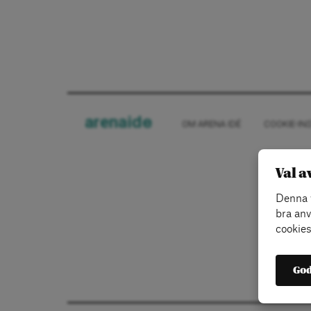
arena
ide
OM ARENA IDÉ
COOKIE-IN
Val a
Denna w
bra anv
cookies
God