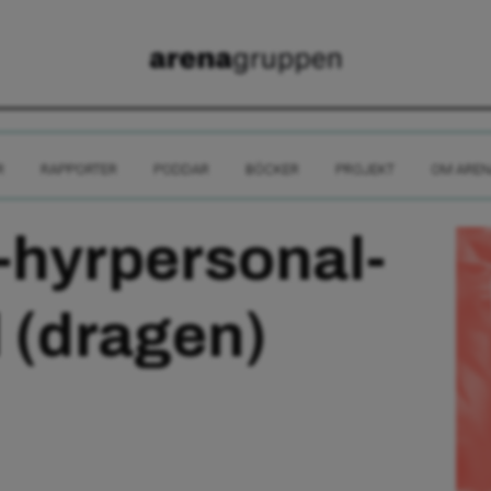
R
RAPPORTER
PODDAR
BÖCKER
PROJEKT
OM AREN
-hyrpersonal-
l (dragen)