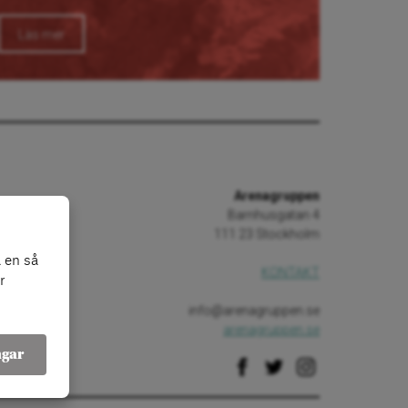
Läs mer
Arenagruppen
Barnhusgatan 4
111 23 Stockholm
 en så
KONTAKT
r
info@arenagruppen.se
arenagruppen.se
ngar