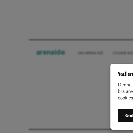
arena
ide
OM ARENA IDÉ
COOKIE-IN
Val a
Denna w
bra anv
cookies
God