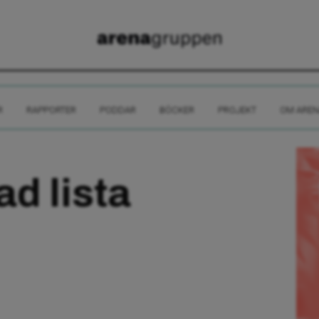
R
RAPPORTER
PODDAR
BÖCKER
PROJEKT
OM AREN
d lista