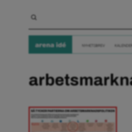
arena
ide
NYHETSBREV
KALENDE
arbetsmarkna