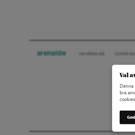
arena
ide
OM ARENA IDÉ
COOKIE-IN
Val a
Denna w
bra anv
cookies
God