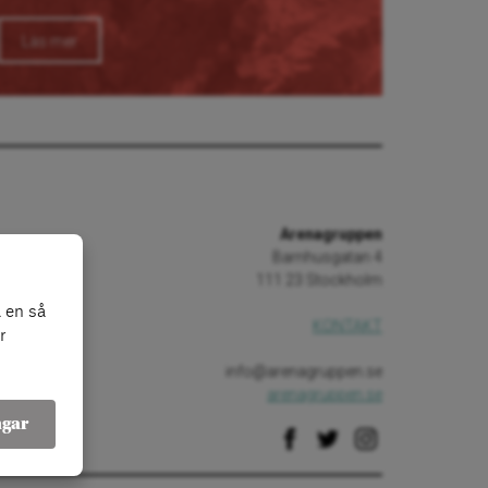
Läs mer
Arenagruppen
Barnhusgatan 4
111 23 Stockholm
 en så
KONTAKT
r
info@arenagruppen.se
arenagruppen.se
ngar