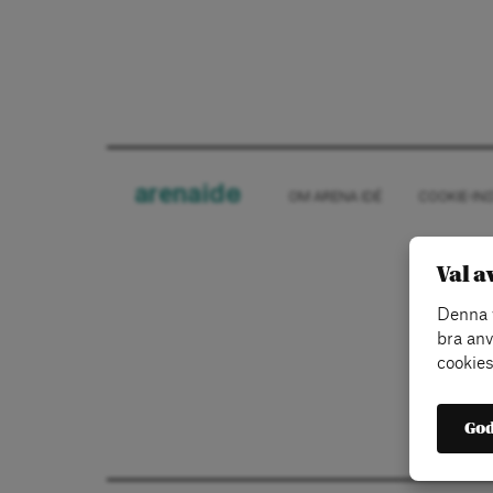
arena
ide
OM ARENA IDÉ
COOKIE-IN
Val a
Denna w
bra anv
cookies
God