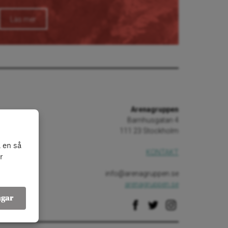
Läs mer
Arenagruppen
Barnhusgatan 4
111 23 Stockholm
 en så
KONTAKT
r
info@arenagruppen.se
arenagruppen.se
ngar