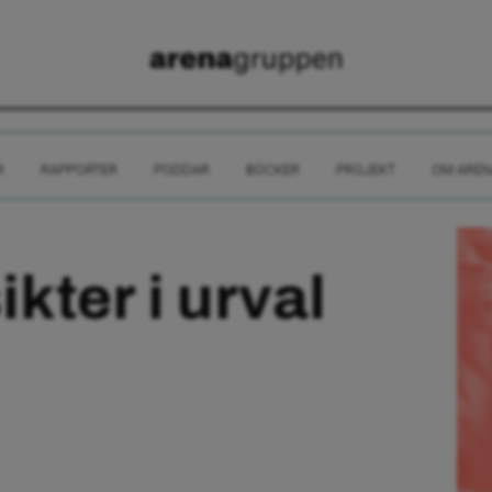
R
RAPPORTER
PODDAR
BÖCKER
PROJEKT
OM AREN
ikter i urval