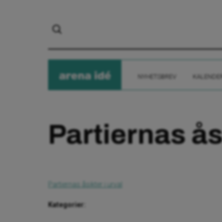
arena
ide
NYHETSBREV
KALENDE
Partiernas ås
Partiernas åsikter i urval
Kategorier: