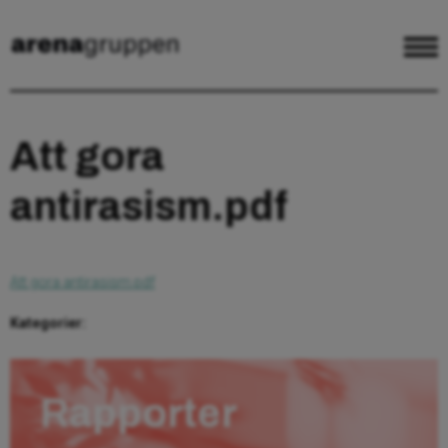
Att gora
antirasism.pdf
Att gora antirasism.pdf
Kategorier:
Rapporter