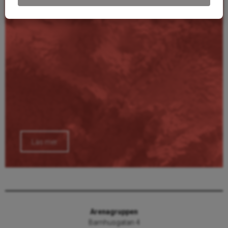
Läs mer
Arenagruppen
Barnhusgatan 4