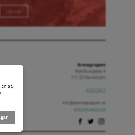
Läs mer
Arenagruppen
Barnhusgatan 4
111 23 Stockholm
 en så
KONTAKT
r
info@arenagruppen.se
arenagruppen.se
ngar