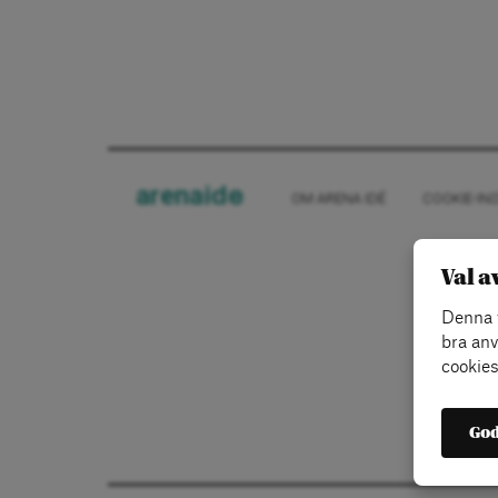
arena
ide
OM ARENA IDÉ
COOKIE-IN
Val a
Denna w
bra anv
cookies
God