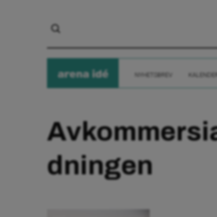
arena
ide
NYHETSBREV
KALENDE
Avkommersia
dningen