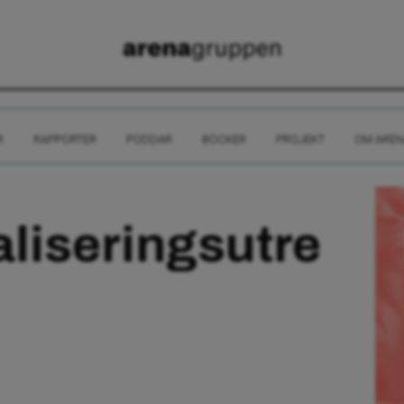
R
RAPPORTER
PODDAR
BÖCKER
PROJEKT
OM AREN
liseringsutre