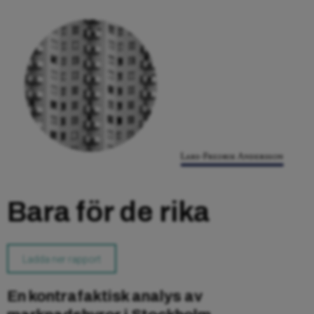
Bara för de rika
Ladda ner rapport
En kontrafaktisk analys av