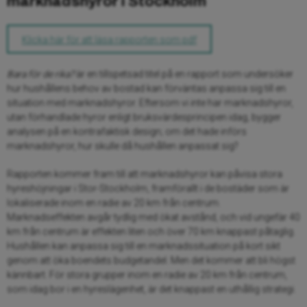
marknadshyror i Stockholm
Klicka här för att läsa rapporten som pdf
Bara för de rika?
är en tillspetsad titel på en rapport som undersöker
hur hushållens behov av bostad kan förväntas anpassa sig till en
situation med marknadshyror. Eftersom vi inte har marknadshyror,
utan förhandlade hyror enligt bruksvärdesprincipen idag, bygger
analysen på en kontrafaktisk design; om det hade införs
marknadshyror, hur skulle då hushållen anpassat sig?
Rapporten kommer fram till att marknadshyror kan påvisa stora
hyreshöjningar i Stor-Stockholm, framförallt i de bostäder som är
lokaliserade inom en radie av 20 km från centrum.
Marknadseffekten avgår tydlig med ökat avstånd, och vid ungefär 40
km från centrum är effekten liten och över 70 km knappast påtaglig.
Hushållen kan anpassa sig till en marknadssituation på kort sikt
genom att öka boendets budgetandel. Men det kommer att bli högst
kännbart. För stora grupper inom en radie av 20 km från centrum,
som idag bor i en hyreslägenhet, är det knappast en uthållig strategi.