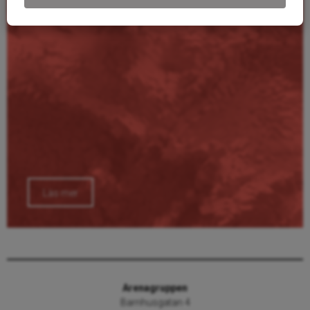
Läs mer
Arenagruppen
Barnhusgatan 4