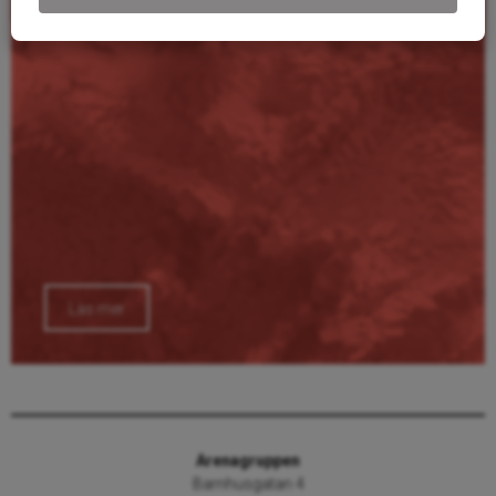
Läs mer
Arenagruppen
Barnhusgatan 4