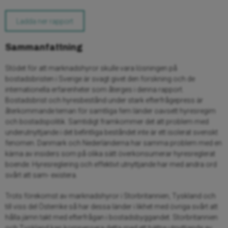
Ladda ner rapport
Sammanfattning
Stödet för att marknadshyror skulle vara lösningen på
bostadsbristen i Sverige är svagt givet den forskning och de
internationella erfarenheter som återges i denna rapport.
Bostadsbrist och hyresbestånd under stark efterfrågepress är
återkommande teman för samtliga fem länder oavsett hyresregim
och bostadspolitik. Samtidigt framkommer det att problem med
underutnyttjande i det befintliga beståndet inte är ett isolerat svenskt
fenomen. Danmark och Nederländerna har samma problem med en
kärna av insiders som på olika sätt överkonsumerar hyresreglerat
boende. Hyresreglering och effektivt utnyttjande har med andra ord
svårt att sam- existera.
Trots förekomst av marknadshyror i Storbritannien, Tyskland och
till viss del Österrike så har dessa länder i likhet med övriga svårt att
hålla jämn takt med efterfrågan i bostadsbyggandet. Storbritannien
och Tyskland kan kompensera detta med ett bättre utnyttjande av