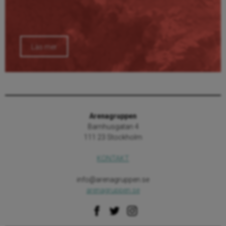
Läs mer
Arenagruppen
Barnhusgatan 4
111 23 Stockholm
KONTAKT
info@arenagruppen.se
arenagruppen.se