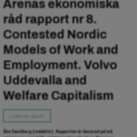
Arenas ekonomiska
råd rapport nr 8.
Contested Nordic
Models of Work and
Employment. Volvo
Uddevalla and
Welfare Capitalism
Ladda ner rapport
Åke Sandberg (redaktör). Rapporten är baserad på två