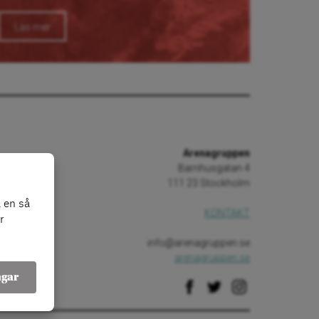
Läs mer
Arenagruppen
Barnhusgatan 4
111 23 Stockholm
 en så
KONTAKT
r
info@arenagruppen.se
arenagruppen.se
ngar