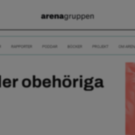
R
RAPPORTER
PODDAR
BÖCKER
PROJEKT
OM AREN
fler obehöriga