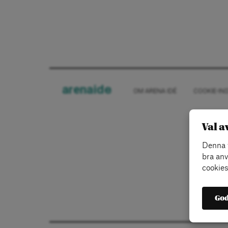
arena
ide
OM ARENA IDÉ
COOKIE-IN
Val a
Denna w
bra anv
cookies
God