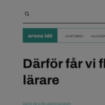
arena
ide
NYHETSBREV
KALENDE
Därför får vi 
lärare
Därför får vi fler obehöriga lärare