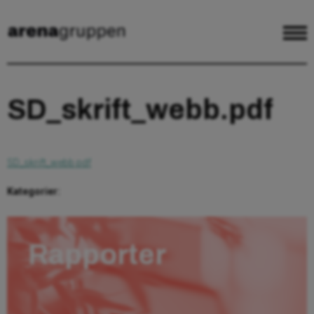
SD_skrift_webb.pdf
SD_skrift_webb.pdf
Kategorier:
Rapporter