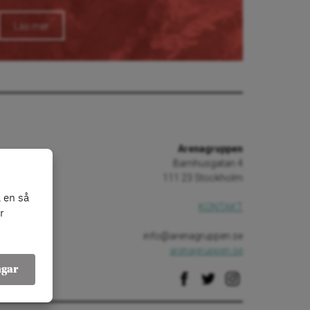
Läs mer
Arenagruppen
Barnhusgatan 4
111 23 Stockholm
 en så
KONTAKT
r
info@arenagruppen.se
arenagruppen.se
ngar