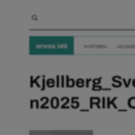
arena
ide
NYHETSBREV
KALENDE
Kjellberg_S
n2025_RIK