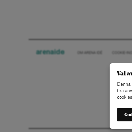
arena
ide
OM ARENA IDÉ
COOKIE-IN
Val a
Denna w
bra anv
cookies
God