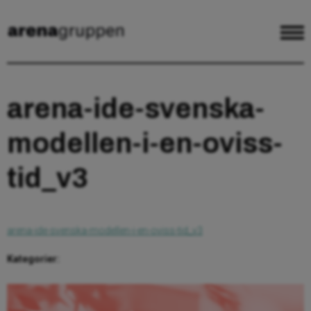
arena-ide-svenska-
modellen-i-en-oviss-
tid_v3
arena-ide-svenska-modellen-i-en-oviss-tid_v3
Kategorier: