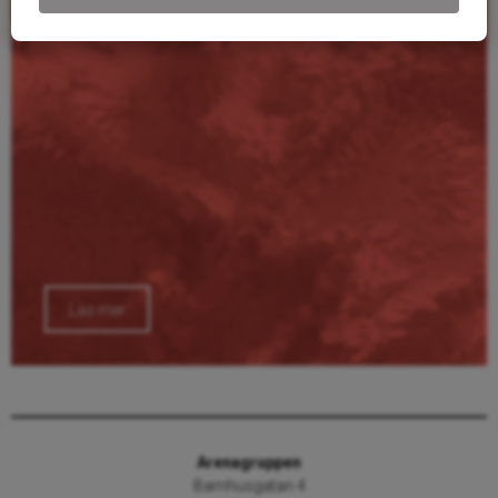
Läs mer
Arenagruppen
Barnhusgatan 4