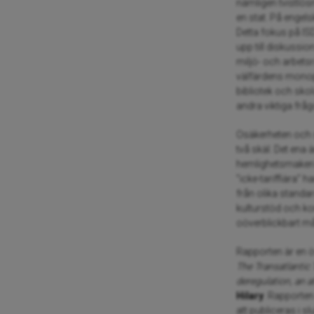
nämligen tvistlö
en stat. På engels
Detta fokus på IS
upp till diskussio
miljö- och arbetsr
välfärdens monopo
bibliotek och sko
andra viktiga fr
Osäkerheten och s
två skäl. Det ena
hemlighetsmakeri. 
”icke-tariffiära” 
från olika standard
kulturstöd och ko
oöverblickbart 
Rapporten är en ö
The Transatlantic
deregulation, an 
Hilary
. Rapporten
att publiceras i s