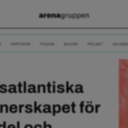
R
RAPPORTER
PODDAR
BÖCKER
PROJEKT
OM AREN
satlantiska
nerskapet för
del och