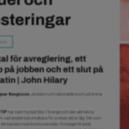
steringar
port
tal för avreglering, ett
 på jobben och ett slut på
tin | John Hilary
gnar Bengtsson
, utredare och nationalekonom på Arena
TTIP
har varit mycket liten i Sverige och den allmänna
vad avtalet kan innebära för svensk del är låg. Det som
det kanske mest kontroversiella i förslaget till avtal,