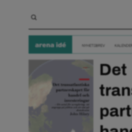
arena
ide
NYHETSBREV
KALENDE
Det
tran
part
han