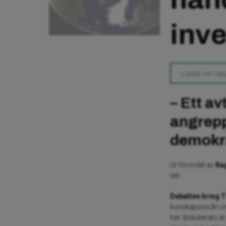
inve
Ladda ner rap
– Ett av
angrepp
demokra
Ur förordet av
Ra
Idé:
Debatten kring 
kunskapsnivån om 
har diskuterats är 