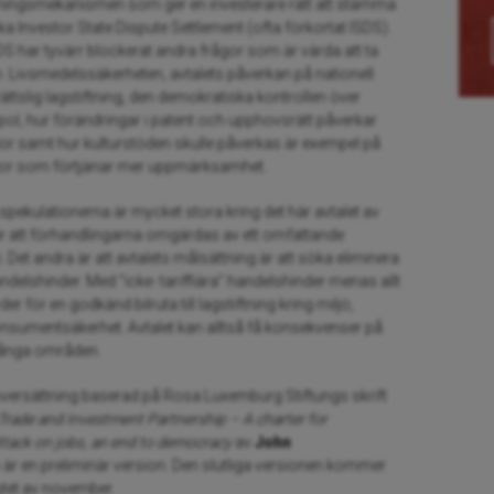
sningsmekanismen som ger en investerare rätt att stämma
ka Investor State Dispute Settlement (ofta förkortat ISDS).
DS har tyvärr blockerat andra frågor som är värda att ta
n. Livsmedelssäkerheten, avtalets påverkan på nationell
ättslig lagstiftning, den demokratiska kontrollen över
l, hur förändringar i patent och upphovsrätt påverkar
lor samt hur kulturstöden skulle påverkas är exempel på
ågor som förtjänar mer uppmärksamhet.
pekulationerna är mycket stora kring det här avtalet av
 är att förhandlingarna omgärdas av ett omfattande
Det andra är att avtalets målsättning är att söka eliminera
handelshinder. Med ”icke- tariffiära” handelshinder menas allt
er för en godkänd bilruta till lagstiftning kring miljö,
nsumentsäkerhet. Avtalet kan alltså få konsekvenser på
många områden.
versättning baserad på Rosa Luxemburg Stiftungs skrift
 Trade and Investment Partnership – A charter for
attack on jobs, an end to democracy
av
John
 är en preliminär version. Den slutliga versionen kommer
lutet av november.