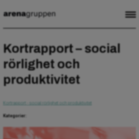
Kortrapport – social
rörlighet och
produktivitet
Kortrapport - social rörlighet och produktivitet
Kategorier: