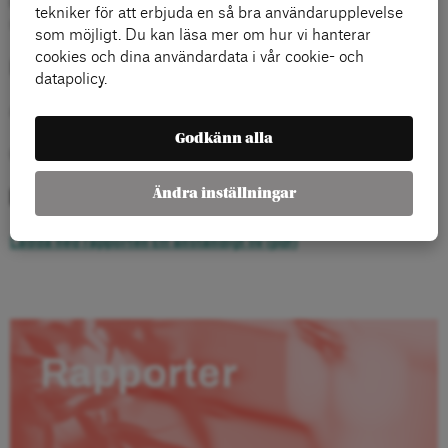
Rebecka Bohlin, journalist och författare till bl a boken De Osynliga
tekniker för att erbjuda en så bra användarupplevelse
skriver om Ett Anständigt Liv på nättidningen Feministiskt Perspektiv.
som möjligt. Du kan läsa mer om hur vi hanterar
cookies och dina användardata i vår cookie- och
Följ debatten på Twitter
datapolicy.
#anständigtliv
Godkänn alla
@arenaide
Ändra inställningar
Läs rapporten
Ladda ned rapporten Ett anständigt liv (pdf)
Rapporter