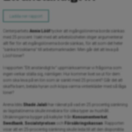
Ladda ner rapport
Centerpartiets
Annie Lööf
tycker att ingångslönerna borde sänkas
med 25 procent. I takt med att arbetslösheten stiger argumenterar
allt fler för att ingångslönerna borde sänkas, för att som det heter
”sänka trösklarna” till arbetsmarknaden. Men går det att leva på
Lööf-löner?
I rapporten “Ett anständigt liv” uppmärksammar vi frågorna som
ingen verkar ställa sig, nämligen: Hur kommer livet se ut för dem
som ska leva på en lön som är sänkt med 25 procent? Går det att
skaffa barn, betala hyran och köpa varma vinterkläder med så låga
löner?
Arena Idés
Shadé Jalali
har räknat på vad en 25 procentig sänkning
av lägstalönerna skulle innebära för olika typer av hushåll.
Uträkningarna bygger på kalkyler från
Konsumentverket
,
Swedbank
,
Socialstyrelsen
och
Försäkringskassan
. Rapporten
visar att en 25-procentig sänkning skulle leda till att den disponibla