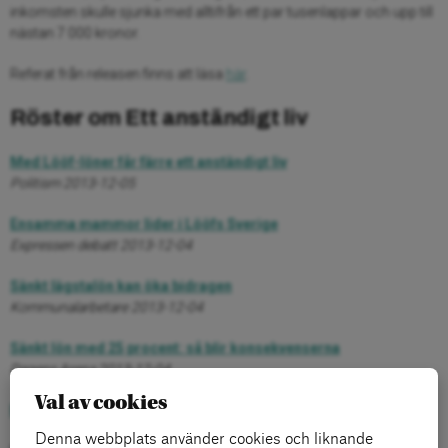
inkomsten skulle sjunka med alltifrån ett par tusenlappar och upp till
nästan 7 000 kronor.
Referat från releasen finns att läsa
här
.
Röster om Ett anständigt liv
Med Lööf-löner får färre ett anständigt liv
Politism 2013-12-05
Ensamma mammor lider i Lööfs Sverige
Expressen debatt 2013-12-04
Sänkt lägstalön kan öka bidragen
Kommunalarbetare 2013-12-04
Sänkt lön med 25 procent: så blir konsekvenserna
Dagens Arena 2013-12-04
Val av cookies
Ett Anständigt Liv
Denna webbplats använder cookies och liknande